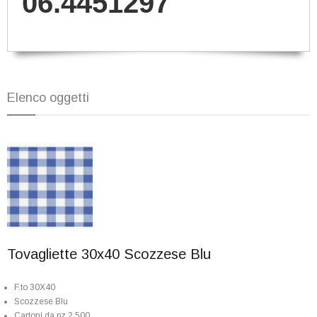
06.4451297
Elenco oggetti
Tovagliette 30x40 Scozzese Blu
F.to 30X40
Scozzese Blu
Cartoni da pz.2.500