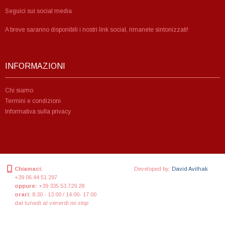
Seguici sui social media
A breve saranno disponibili i nostri link social, rimanete sintonizzati!
INFORMAZIONI
Chi siamo
Termini e condizioni
Informativa sulla privacy
Chiamaci:
Developed by:
David Avilhak
+39 06.44.51.297
oppure:
+39 335.53.729.28
orari:
8.30 - 13.00 / 14.00- 17.00
dal lunedì al venerdì
no stop