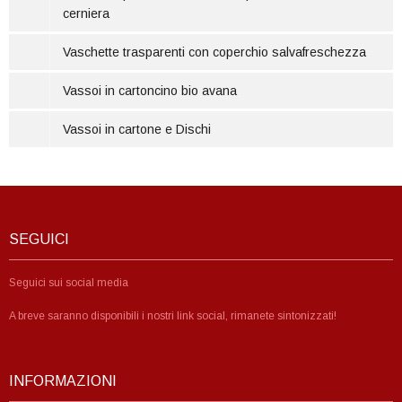
cerniera
Vaschette trasparenti con coperchio salvafreschezza
Vassoi in cartoncino bio avana
Vassoi in cartone e Dischi
SEGUICI
Seguici sui social media
A breve saranno disponibili i nostri link social, rimanete sintonizzati!
INFORMAZIONI