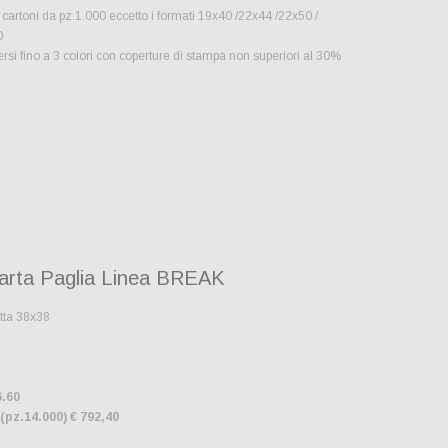
cartoni da pz.1.000 eccetto i formati 19x40 /22x44 /22x50 /
0
si fino a 3 colori con coperture di stampa non superiori al 30%
Carta Paglia Linea BREAK
atta 38x38
6.60
 (pz.14.000) € 792,40