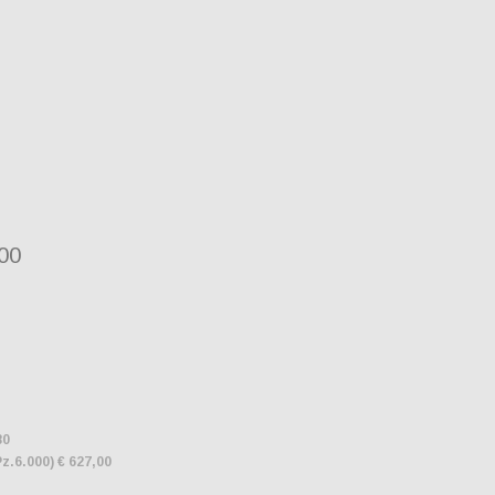
00
80
Pz.6.000) € 627,00