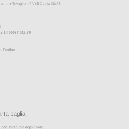
 carta + Tovagliolo 2 V.eli Ovatta 38x38
0
z.14.000) € 613,30
e l'ordine
rta paglia
a con tovagliolo doppio velo