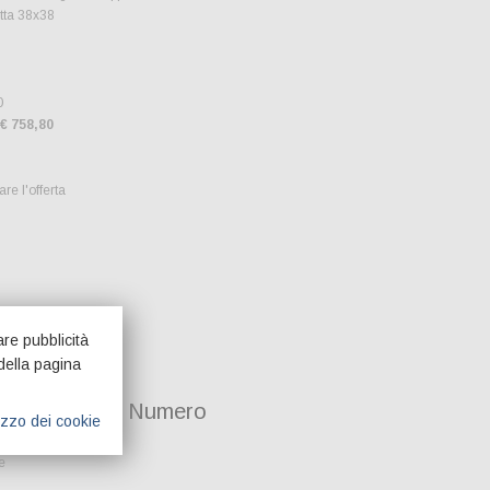
atta 38x38
0
 € 758,80
re l'offerta
are pubblicità
della pagina
onalizzate a Numero
lizzo dei cookie
e