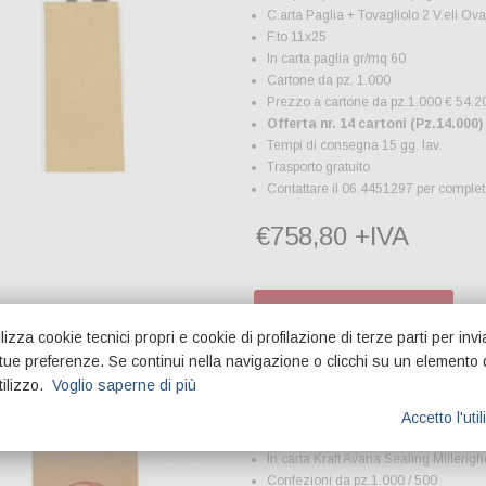
C.arta Paglia + Tovagliolo 2 V.eli Ov
F.to 11x25
In carta paglia gr/mq 60
Cartone da pz. 1.000
Prezzo a cartone da pz.1.000 € 54.2
Offerta nr. 14 cartoni (Pz.14.000)
Tempi di consegna 15 gg. lav.
Trasporto gratuito
Contattare il 06.4451297 per completa
€758,80 +IVA
Visualizza oggetto
lizza cookie tecnici propri e cookie di profilazione di terze parti per invi
e tue preferenze. Se continui nella navigazione o clicchi su un elemento 
tilizzo.
Voglio saperne di più
Buste Pane Avana Pers
Accetto l'uti
In carta Kraft Avana Sealing Millerigh
Confezioni da pz.1.000 / 500