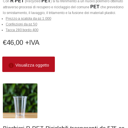
R
PET
PET
Con
-
(Recycled
) si fa riferimento a un nuovo polimero ottenuto
PET
attraverso processi di recupero e riciclaggio del comune
che prevedono
lo smistamento, il lavaggio, il tritamento e la fusione dei materiali plastici.
Prezzo a scatola da pz.1.000
Confezioni da pz.50
Tacca 280 bordo 400
€46,00 +IVA
Visualizza oggetto