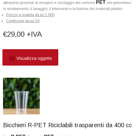
PET
attraverso processi di recupero e riciclaggio del comune
che prevedono
lo smistamento, il lavaggio, il tritamento e la fusione dei materiali plastici.
Prezzo a scatola da pz.1.000
Confezioni da pz.50
€29,00 +IVA
Visualizza oggetto
Bicchieri R-PET Riciclabili trasparenti da 400 cc