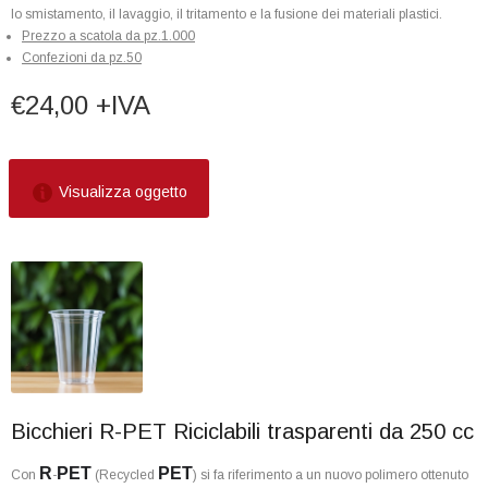
lo smistamento, il lavaggio, il tritamento e la fusione dei materiali plastici.
Prezzo a scatola da pz.1.000
Confezioni da pz.50
€24,00 +IVA
Visualizza oggetto
Bicchieri R-PET Riciclabili trasparenti da 250 cc
R
PET
PET
Con
-
(Recycled
) si fa riferimento a un nuovo polimero ottenuto