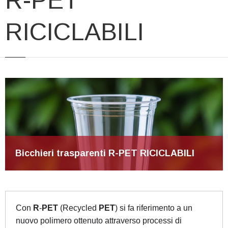
R-PET
RICICLABILI
Bicchieri trasparenti R-PET RICICLABILI
Con
R
-
PET
(Recycled
PET
) si fa riferimento a un
nuovo polimero ottenuto attraverso processi di