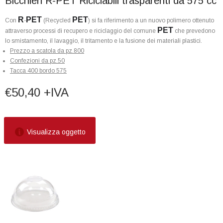
Bicchieri R-PET Riciclabili trasparenti da 575 cc
R
PET
PET
Con
-
(Recycled
) si fa riferimento a un nuovo polimero ottenuto
PET
attraverso processi di recupero e riciclaggio del comune
che prevedono
lo smistamento, il lavaggio, il tritamento e la fusione dei materiali plastici.
Prezzo a scatola da pz.800
Confezioni da pz.50
Tacca 400 bordo 575
€50,40 +IVA
Visualizza oggetto