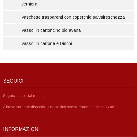
cerniera
Vaschette trasparenti con coperchio salvafreschezza
Vassoi in cartoncino bio avana
Vassoi in cartone e Dischi
SEGUICI
Seguici sui social media
A breve saranno disponibili i nostri link social, rimanete sintonizzati!
INFORMAZIONI