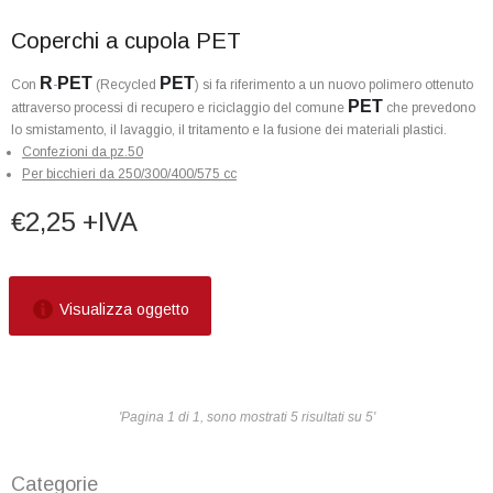
Coperchi a cupola PET
R
PET
PET
Con
-
(Recycled
) si fa riferimento a un nuovo polimero ottenuto
PET
attraverso processi di recupero e riciclaggio del comune
che prevedono
lo smistamento, il lavaggio, il tritamento e la fusione dei materiali plastici.
Confezioni da pz.50
Per bicchieri da 250/300/400/575 cc
€2,25 +IVA
Visualizza oggetto
'Pagina 1 di 1, sono mostrati 5 risultati su 5'
Categorie