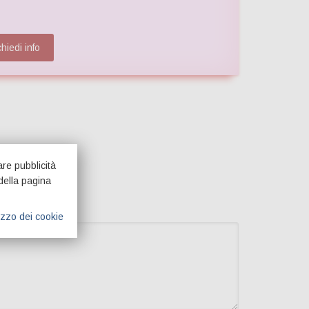
hiedi info
are pubblicità
della pagina
lizzo dei cookie