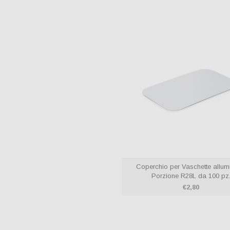
Coperchio per Vaschette allu
Porzione R28L da 
Coperchio per Vasc
1 PORZIONE CO
R28L / 
Coperchio in allu
Confezioni da p
Coperchio per Vaschette allum
Porzione R28L da 100 pz
€2,80