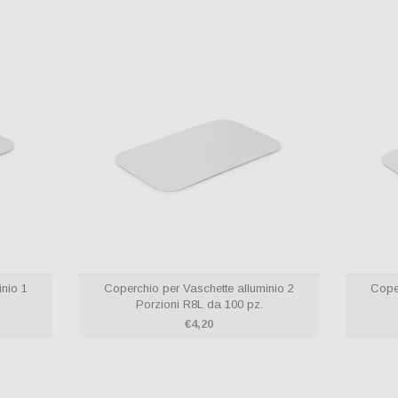
minio 1
Coperchio per Vaschette alluminio 2
Cop
100 pz.
Porzioni R8L da 100 pz.
€2,80
€4,20
hetta
2 PORZIONI CODICE
DICE
R8L/R108L
128L
Coperchio in alluminio
minio
Confezioni da pz.100
z.100
inio 1
Coperchio per Vaschette alluminio 2
Coper
.
Porzioni R8L da 100 pz.
€4,20