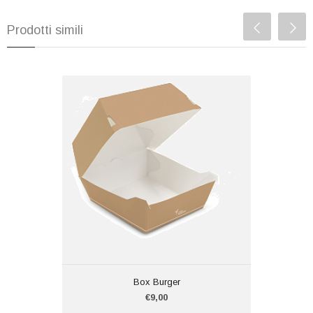
Prodotti simili
Box Burger
€9,00
Box Burger
Cartoncino in Kraft avana
Misura: cm 14x14x8,5 h
Cod.3C279
Da pz.50
Box Burger
€9,00